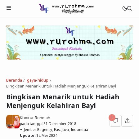
Beranda
gaya-hidup
›
Beauty
Bingkisan Menarik untuk Hadiah Menjenguk Kelahiran Bayi
Healthy
Bingkisan Menarik untuk Hadiah
Menjenguk Kelahiran Bayi
Tech
Khoirur Rohmah
1
pada tanggal
31 Desember 2018
Jember Regency, East Java, Indonesia
Update:
12 Mei 2024