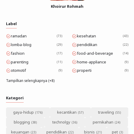
Khoirur Rohmah
Label
ramadan
kesehatan
73
43
lomba-blog
pendidikan
29
22
fashion
food-and-beverage
17
14
parenting
home-appliance
11
9
otomotif
properti
9
9
Tampilkan selengkapnya (+8)
Kategori
gaya-hidup
kecantikan
traveling
blogging
technolgy
pernikahan
keuangan
pendidikan
bisnis
pet