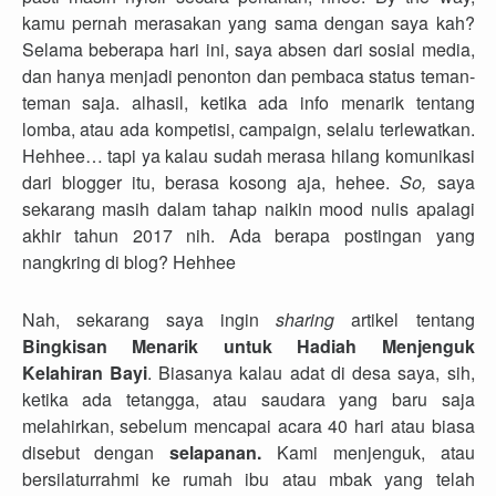
kamu pernah merasakan yang sama dengan saya kah?
Selama beberapa hari ini, saya absen dari sosial media,
dan hanya menjadi penonton dan pembaca status teman-
teman saja. alhasil, ketika ada info menarik tentang
lomba, atau ada kompetisi, campaign, selalu terlewatkan.
Hehhee… tapi ya kalau sudah merasa hilang komunikasi
dari blogger itu, berasa kosong aja, hehee.
So,
saya
sekarang masih dalam tahap naikin mood nulis apalagi
akhir tahun 2017 nih. Ada berapa postingan yang
nangkring di blog? Hehhee
Nah, sekarang saya ingin
sharing
artikel tentang
Bingkisan Menarik untuk Hadiah Menjenguk
Kelahiran Bayi
. Biasanya kalau adat di desa saya, sih,
ketika ada tetangga, atau saudara yang baru saja
melahirkan, sebelum mencapai acara 40 hari atau biasa
disebut dengan
selapanan.
Kami menjenguk, atau
bersilaturrahmi ke rumah ibu atau mbak yang telah