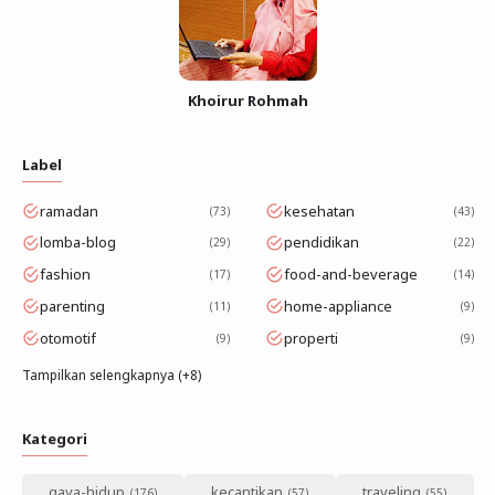
Khoirur Rohmah
Label
ramadan
kesehatan
73
43
lomba-blog
pendidikan
29
22
fashion
food-and-beverage
17
14
parenting
home-appliance
11
9
otomotif
properti
9
9
Tampilkan selengkapnya (+8)
Kategori
gaya-hidup
kecantikan
traveling