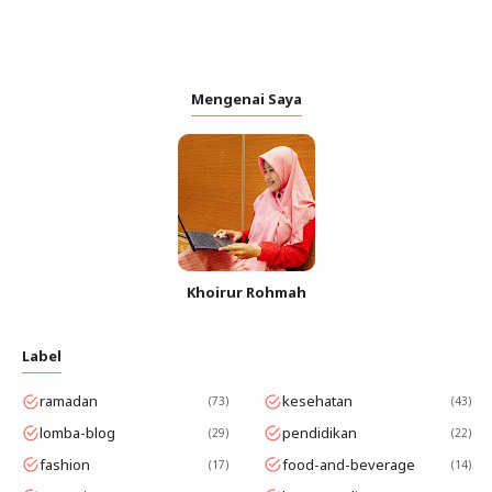
Mengenai Saya
Khoirur Rohmah
Label
ramadan
kesehatan
73
43
lomba-blog
pendidikan
29
22
fashion
food-and-beverage
17
14