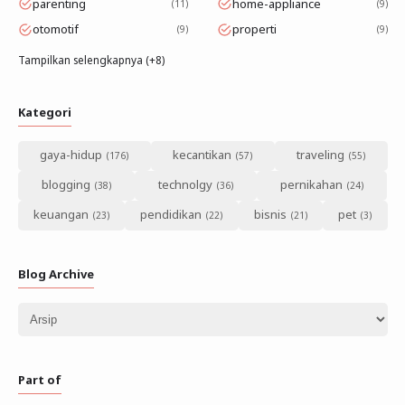
parenting
home-appliance
11
9
otomotif
properti
9
9
Tampilkan selengkapnya (+8)
Kategori
gaya-hidup
kecantikan
traveling
blogging
technolgy
pernikahan
keuangan
pendidikan
bisnis
pet
Blog Archive
Part of