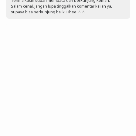
Terima kasih sudah membaca dan berkunjung kemari.
Salam kenal, jangan lupa tinggalkan komentar kalian ya,
supaya bisa berkunjung balik. Hhee. ^_^