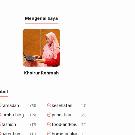
Mengenai Saya
Khoirur Rohmah
abel
ramadan
kesehatan
73
43
lomba-blog
pendidikan
29
22
fashion
food-and-beverage
17
14
parenting
home-appliance
11
9