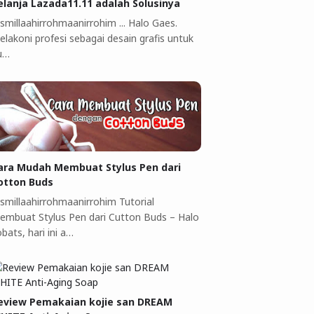
elanja Lazada11.11 adalah Solusinya
smillaahirrohmaanirrohim ... Halo Gaes.
elakoni profesi sebagai desain grafis untuk
u…
ara Mudah Membuat Stylus Pen dari
otton Buds
ismillaahirrohmaanirrohim Tutorial
embuat Stylus Pen dari Cutton Buds ‎–‎ Halo
bats, hari ini a…
eview Pemakaian kojie san DREAM