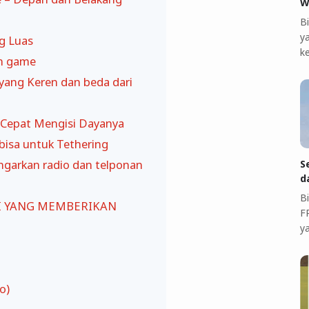
W
B
ya
g Luas
k
in game
yang Keren dan beda dari
n Cepat Mengisi Dayanya
 bisa untuk Tethering
ngarkan radio dan telponan
S
d
B
 YANG MEMBERIKAN
F
y
o)