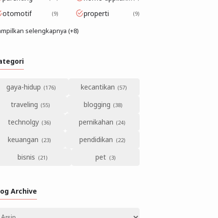
otomotif
properti
9
9
mpilkan selengkapnya (+8)
ategori
gaya-hidup
kecantikan
traveling
blogging
technolgy
pernikahan
keuangan
pendidikan
bisnis
pet
log Archive