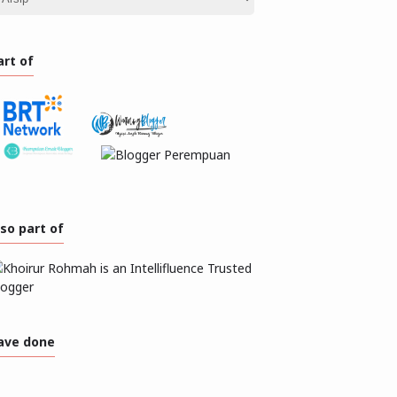
art of
lso part of
ave done