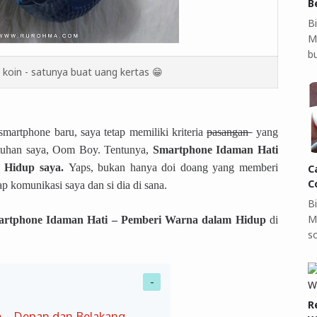
B
Bi
M
b
g koin - satunya buat uang kertas 😁
artphone baru, saya tetap memiliki kriteria
pasangan
yang
utuhan saya, Oom Boy. Tentunya,
Smartphone Idaman Hati
 Hidup saya.
Yaps, bukan hanya doi doang yang memberi
C
C
p komunikasi saya dan si dia di sana.
B
M
rtphone Idaman Hati – Pemberi Warna dalam Hidup
di
so
R
ne – Depan dan Belakang