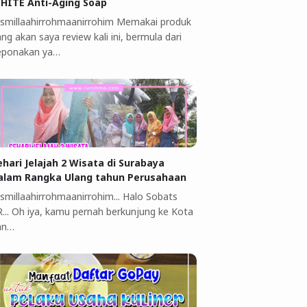
HITE Anti-Aging Soap
ismillaahirrohmaanirrohim Memakai produk
ng akan saya review kali ini, bermula dari
eponakan ya…
ehari Jelajah 2 Wisata di Surabaya
alam Rangka Ulang tahun Perusahaan
ismillaahirrohmaanirrohim... Halo Sobats
R... Oh iya, kamu pernah berkunjung ke Kota
an…