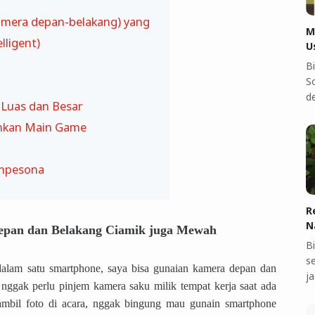
amera depan-belakang) yang
M
elligent)
U
B
S
d
 Luas dan Besar
nkan Main Game
empesona
R
N
Depan dan Belakang Ciamik juga Mewah
B
s
alam satu smartphone, saya bisa gunaian kamera depan dan
ja
ggak perlu pinjem kamera saku milik tempat kerja saat ada
 ambil foto di acara, nggak bingung mau gunain smartphone