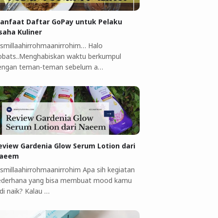
anfaat Daftar GoPay untuk Pelaku
saha Kuliner ‎
ismillaahirrohmaanirrohim…‎ Halo
obats..Menghabiskan waktu berkumpul
engan teman-teman sebelum a…
eview Gardenia Glow Serum Lotion dari
aeem
ismillaahirrohmaanirrohim Apa sih kegiatan
ederhana yang bisa membuat mood kamu
di naik? Kalau …