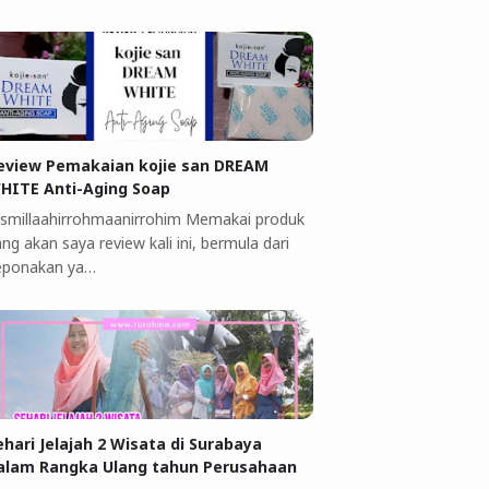
eview Pemakaian kojie san DREAM
HITE Anti-Aging Soap
ismillaahirrohmaanirrohim Memakai produk
ng akan saya review kali ini, bermula dari
eponakan ya…
ehari Jelajah 2 Wisata di Surabaya
alam Rangka Ulang tahun Perusahaan