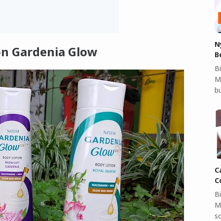
N
on Gardenia Glow
B
Bi
M
b
C
C
B
M
so