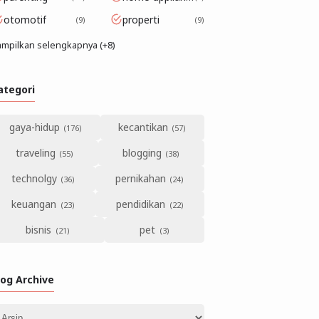
otomotif
properti
9
9
mpilkan selengkapnya (+8)
ategori
gaya-hidup
kecantikan
traveling
blogging
technolgy
pernikahan
keuangan
pendidikan
bisnis
pet
log Archive