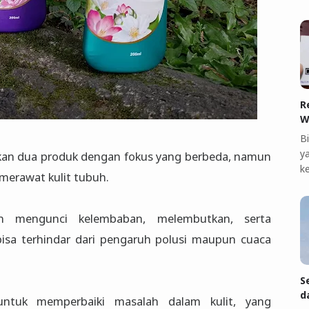
R
W
B
ya
kan dua produk dengan fokus yang berbeda, namun
k
merawat kulit tubuh.
an mengunci kelembaban, melembutkan, serta
 bisa terhindar dari pengaruh polusi maupun cuaca
S
d
ntuk memperbaiki masalah dalam kulit, yang