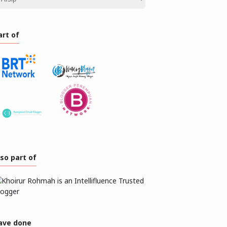
art of
lso part of
ave done