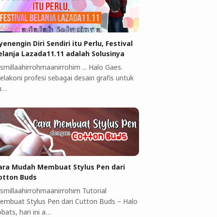
yenengin Diri Sendiri itu Perlu, Festival
elanja Lazada11.11 adalah Solusinya
smillaahirrohmaanirrohim ... Halo Gaes.
elakoni profesi sebagai desain grafis untuk
u…
ara Mudah Membuat Stylus Pen dari
otton Buds
ismillaahirrohmaanirrohim Tutorial
embuat Stylus Pen dari Cutton Buds ‎–‎ Halo
bats, hari ini a…