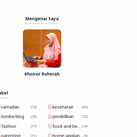
Mengenai Saya
Khoirur Rohmah
abel
ramadan
kesehatan
73
43
lomba-blog
pendidikan
29
22
fashion
food-and-beverage
17
14
parenting
home-appliance
11
9