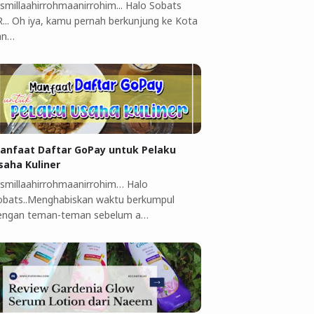
ismillaahirrohmaanirrohim... Halo Sobats
R... Oh iya, kamu pernah berkunjung ke Kota
an…
anfaat Daftar GoPay untuk Pelaku
saha Kuliner ‎
ismillaahirrohmaanirrohim…‎ Halo
obats..Menghabiskan waktu berkumpul
engan teman-teman sebelum a…