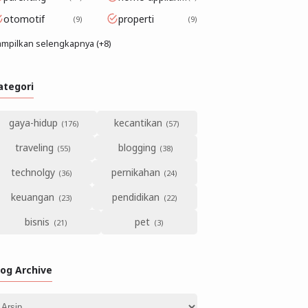
otomotif
properti
9
9
mpilkan selengkapnya (+8)
ategori
gaya-hidup
kecantikan
traveling
blogging
technolgy
pernikahan
keuangan
pendidikan
bisnis
pet
log Archive