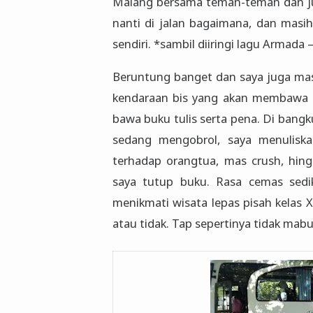
Malang bersama teman-teman dan jug
nanti di jalan bagaimana, dan masih
sendiri. *sambil diiringi lagu Armada –
Beruntung banget dan saya juga masi
kendaraan bis yang akan membawa ka
bawa buku tulis serta pena. Di bang
sedang mengobrol, saya menuliska
terhadap orangtua, mas crush, hing
saya tutup buku. Rasa cemas sedik
menikmati wisata lepas pisah kelas XI
atau tidak. Tap sepertinya tidak mab