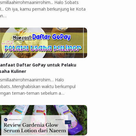
ismillaahirrohmaanirrohim... Halo Sobats
R... Oh iya, kamu pernah berkunjung ke Kota
an…
anfaat Daftar GoPay untuk Pelaku
saha Kuliner ‎
ismillaahirrohmaanirrohim…‎ Halo
obats..Menghabiskan waktu berkumpul
engan teman-teman sebelum a…