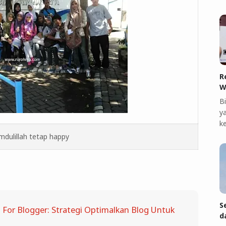
R
W
B
ya
k
mdulillah tetap happy
S
 For Blogger: Strategi Optimalkan Blog Untuk
d