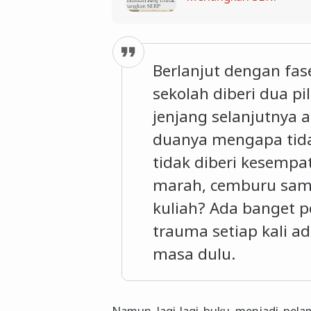
Berlanjut dengan fas
sekolah diberi dua pi
jenjang selanjutnya a
duanya mengapa tida
tidak diberi kesempat
marah, cemburu sama
kuliah? Ada banget p
trauma setiap kali a
masa dulu.
Namun lagi-lagi buku menjadi pelam