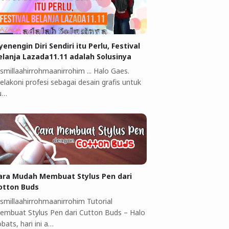
yenengin Diri Sendiri itu Perlu, Festival
elanja Lazada11.11 adalah Solusinya
smillaahirrohmaanirrohim ... Halo Gaes.
elakoni profesi sebagai desain grafis untuk
u…
ara Mudah Membuat Stylus Pen dari
otton Buds
ismillaahirrohmaanirrohim Tutorial
embuat Stylus Pen dari Cutton Buds ‎–‎ Halo
bats, hari ini a…