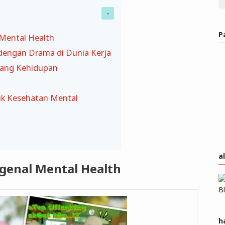
P
Mental Health
dengan Drama di Dunia Kerja
bang Kehidupan
uk Kesehatan Mental
a
genal Mental Health
h