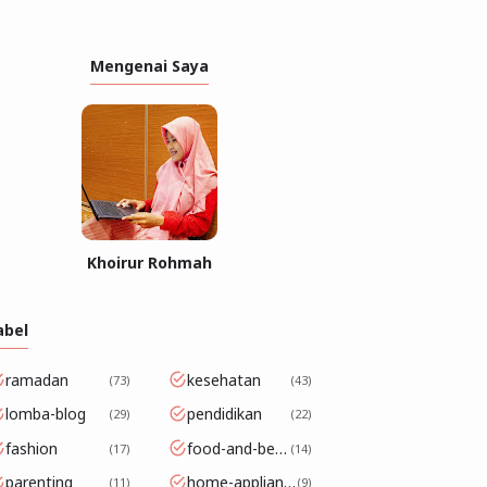
Mengenai Saya
Khoirur Rohmah
abel
ramadan
kesehatan
73
43
lomba-blog
pendidikan
29
22
fashion
food-and-beverage
17
14
parenting
home-appliance
11
9