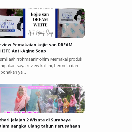
eview Pemakaian kojie san DREAM
HITE Anti-Aging Soap
ismillaahirrohmaanirrohim Memakai produk
ng akan saya review kali ini, bermula dari
eponakan ya…
ehari Jelajah 2 Wisata di Surabaya
alam Rangka Ulang tahun Perusahaan