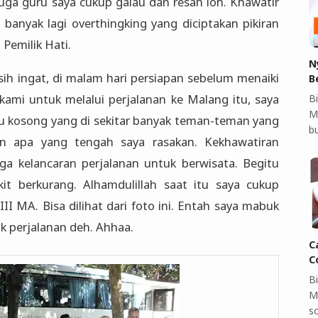
a guru saya cukup galau dan resah loh. Khawatir
 banyak lagi overthingking yang diciptakan pikiran
 Pemilik Hati.
N
h ingat, di malam hari persiapan sebelum menaiki
B
mi untuk melalui perjalanan ke Malang itu, saya
Bi
M
ku kosong yang di sekitar banyak teman-teman yang
b
n apa yang tengah saya rasakan. Kekhawatiran
ga kelancaran perjalanan untuk berwisata. Begitu
it berkurang. Alhamdulillah saat itu saya cukup
II MA. Bisa dilihat dari foto ini. Entah saya mabuk
uk perjalanan deh. Ahhaa.
C
C
B
M
so