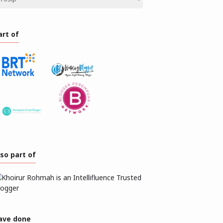
art of
lso part of
ave done