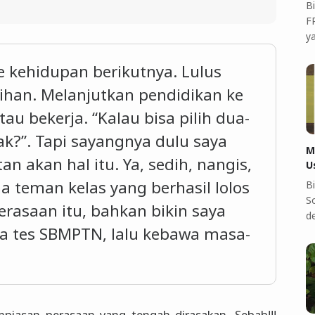
B
F
y
e kehidupan berikutnya. Lulus
lihan. Melanjutkan pendidikan ke
tau bekerja. “Kalau bisa pilih dua-
k?”. Tapi sayangnya dulu saya
M
an akan hal itu. Ya, sedih, nangis,
U
 teman kelas yang berhasil lolos
B
S
erasaan itu, bahkan bikin saya
d
da tes SBMPTN, lalu kebawa masa-
piasan perasaan yang tengah dirasakan. Sebab!!!