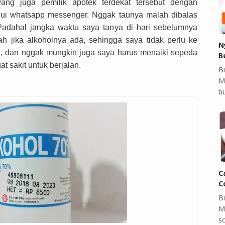
ng juga pemilik apotek terdekat tersebut dengan
ui whatsapp messenger. Nggak taunya malah dibalas
Padahal jangka waktu saya tanya di hari sebelumnya
h jika alkoholnya ada, sehingga saya tidak perlu ke
N
h, dan nggak mungkin juga saya harus menaiki sepeda
B
at sakit untuk berjalan.
Bi
M
b
C
C
B
M
so