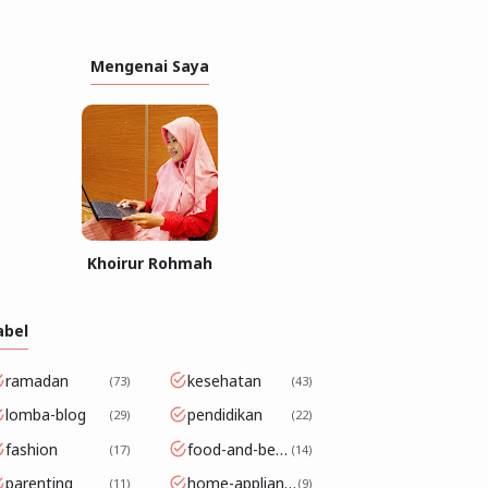
Mengenai Saya
Khoirur Rohmah
abel
ramadan
kesehatan
73
43
lomba-blog
pendidikan
29
22
fashion
food-and-beverage
17
14
parenting
home-appliance
11
9