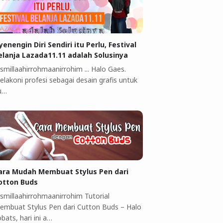
yenengin Diri Sendiri itu Perlu, Festival
elanja Lazada11.11 adalah Solusinya
smillaahirrohmaanirrohim ... Halo Gaes.
elakoni profesi sebagai desain grafis untuk
u…
ara Mudah Membuat Stylus Pen dari
otton Buds
ismillaahirrohmaanirrohim Tutorial
embuat Stylus Pen dari Cutton Buds ‎–‎ Halo
bats, hari ini a…