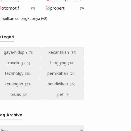
otomotif
properti
9
9
mpilkan selengkapnya (+8)
ategori
gaya-hidup
kecantikan
traveling
blogging
technolgy
pernikahan
keuangan
pendidikan
bisnis
pet
log Archive