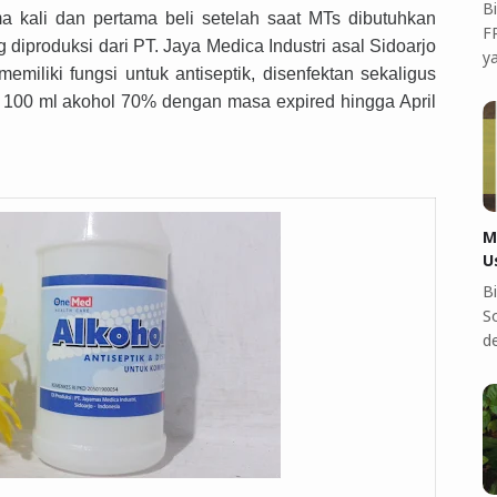
B
ma kali dan pertama beli setelah saat MTs dibutuhkan
F
 diproduksi dari PT. Jaya Medica Industri asal Sidoarjo
y
emiliki fungsi untuk antiseptik, disenfektan sekaligus
n 100 ml akohol 70% dengan masa expired hingga April
M
U
B
S
d