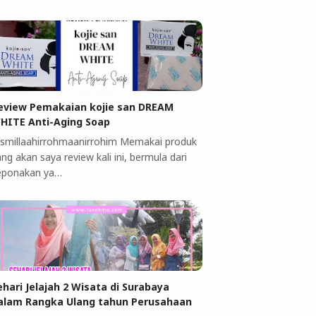
eview Pemakaian kojie san DREAM
HITE Anti-Aging Soap
ismillaahirrohmaanirrohim Memakai produk
ng akan saya review kali ini, bermula dari
eponakan ya…
ehari Jelajah 2 Wisata di Surabaya
alam Rangka Ulang tahun Perusahaan