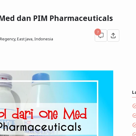
 Med dan PIM Pharmaceuticals
7
egency, East Java, Indonesia
L