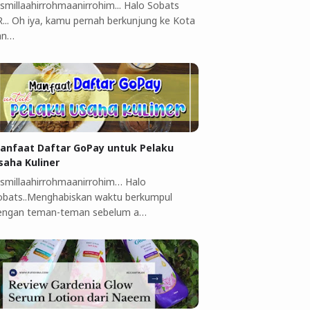
ismillaahirrohmaanirrohim... Halo Sobats
R... Oh iya, kamu pernah berkunjung ke Kota
an…
anfaat Daftar GoPay untuk Pelaku
saha Kuliner ‎
ismillaahirrohmaanirrohim…‎ Halo
obats..Menghabiskan waktu berkumpul
engan teman-teman sebelum a…