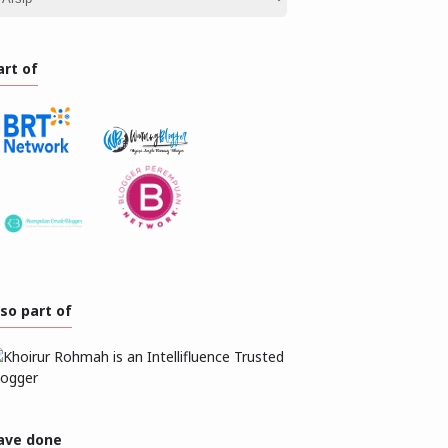
art of
lso part of
ave done