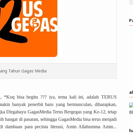
P
lang Tahun Gagas Media
a
a, *Koq bisa begitu ??? iya, tema kali ini, adalah TERUS
kin banyak penerbit baru yang bermunculan, diharapkan,
ngka Dirgahayu GagasMedia Terus Bergegas yang Ke-12, tetap
ih hangat di pasaran, sehingga GagasMedia bisa terus menjadi
adi dambaan para pecinta literasi, Amin Allahumma Amin...
h