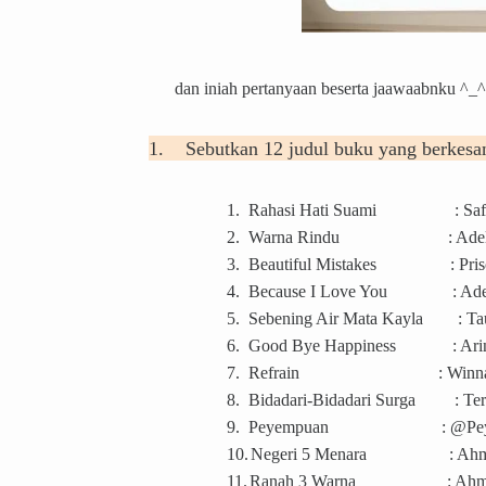
dan iniah pertanyaan beserta jaawaabnku ^_^
1.
Sebutkan 12 judul buku yang berkes
1.
Rahasi Hati Suami
: Sa
2.
Warna Rindu
: Ade
3.
Beautiful Mistakes
: Pri
4.
Because I Love You
: Ad
5.
Sebening Air Mata Kayla
: T
6.
Good Bye Happiness
: Ari
7.
Refrain
: Winn
8.
Bidadari-Bidadari Surga
: Te
9.
Peyempuan
: @P
10.
Negeri 5 Menara
: Ah
11.
Ranah 3 Warna
: Ah