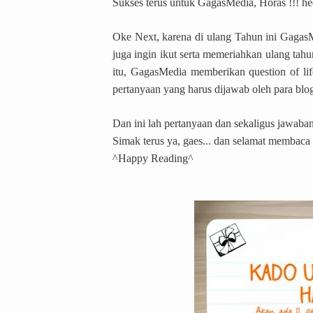
Sukses terus untuk GagasMedia, Horas !!! he
Oke Next, karena di ulang Tahun ini GagasM
juga ingin ikut serta memeriahkan ulang tah
itu, GagasMedia memberikan question of lif
pertanyaan yang harus dijawab oleh para blog
Dan ini lah pertanyaan dan sekaligus jawaban
Simak terus ya, gaes... dan selamat membaca h
^Happy Reading^