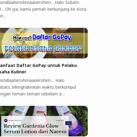
ismillaahirrohmaanirrohim... Halo Sobats
R... Oh iya, kamu pernah berkunjung ke Kota
an…
anfaat Daftar GoPay untuk Pelaku
saha Kuliner ‎
ismillaahirrohmaanirrohim…‎ Halo
obats..Menghabiskan waktu berkumpul
engan teman-teman sebelum a…