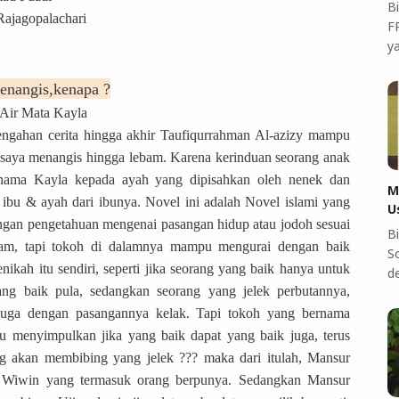
B
 Rajagopalachari
F
y
nangis,kenapa ?
Air Mata Kayla
engahan cerita hingga akhir Taufiqurrahman Al-azizy mampu
saya menangis hingga lebam. Karena kerinduan seorang anak
nama Kayla kepada ayah yang dipisahkan oleh nenek dan
M
ibu & ayah dari ibunya. Novel ini adalah Novel islami yang
U
gan pengetahuan mengenai pasangan hidup atau jodoh sesuai
B
slam, tapi tokoh di dalamnya mampu mengurai dengan baik
S
ikah itu sendiri, seperti jika seorang yang baik hanya untuk
d
ang baik pula, sedangkan seorang yang jelek perbutannya,
juga dengan pasangannya kelak. Tapi tokoh yang bernama
u menyimpulkan jika yang baik dapat yang baik juga, terus
ng akan membibing yang jelek ??? maka dari itulah, Mansur
 Wiwin yang termasuk orang berpunya. Sedangkan Mansur