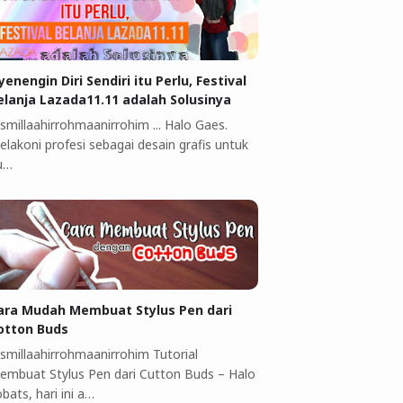
yenengin Diri Sendiri itu Perlu, Festival
elanja Lazada11.11 adalah Solusinya
smillaahirrohmaanirrohim ... Halo Gaes.
elakoni profesi sebagai desain grafis untuk
u…
ara Mudah Membuat Stylus Pen dari
otton Buds
ismillaahirrohmaanirrohim Tutorial
embuat Stylus Pen dari Cutton Buds ‎–‎ Halo
bats, hari ini a…