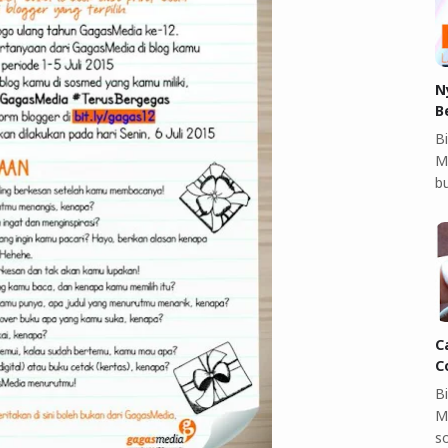
N
B
Bi
M
b
C
C
B
M
so