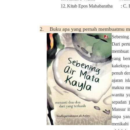
12.
Kitab Epos Mahabaratha
: C.
2.
Buku apa yang pernah membuatmu me
Sebening 
Dari pert
membuat 
yang ber
kakeknya 
penuh den
ajaran i
makna men
wanita y
sepadan 
Mansur it
siapa ya
menikahi