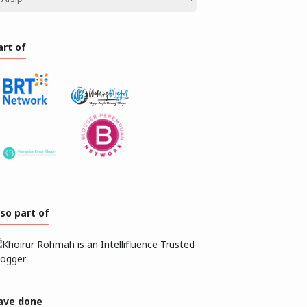
art of
lso part of
ave done