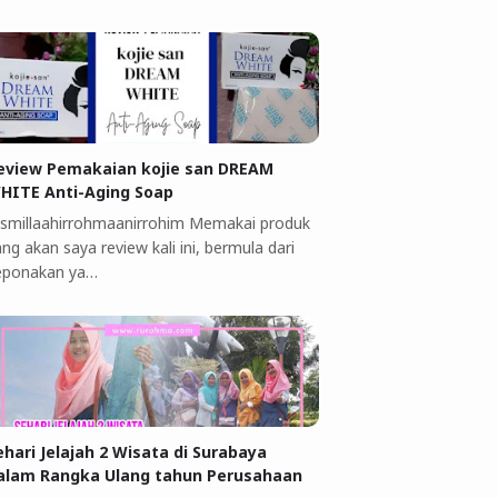
eview Pemakaian kojie san DREAM
HITE Anti-Aging Soap
ismillaahirrohmaanirrohim Memakai produk
ng akan saya review kali ini, bermula dari
eponakan ya…
ehari Jelajah 2 Wisata di Surabaya
alam Rangka Ulang tahun Perusahaan