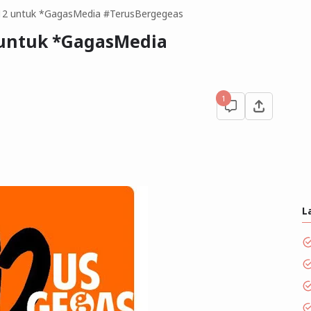
12 untuk *GagasMedia #TerusBergegeas
 untuk *GagasMedia
1
L