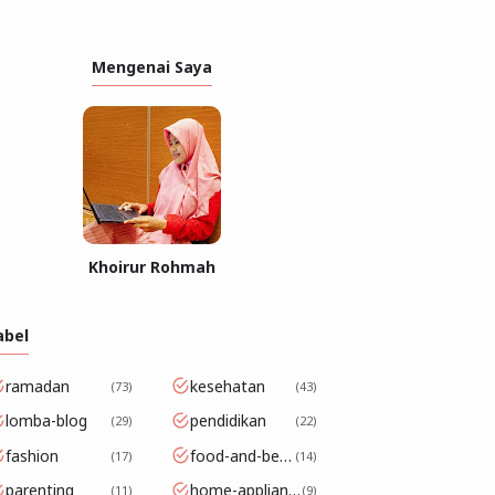
Mengenai Saya
Khoirur Rohmah
abel
ramadan
kesehatan
73
43
lomba-blog
pendidikan
29
22
fashion
food-and-beverage
17
14
parenting
home-appliance
11
9