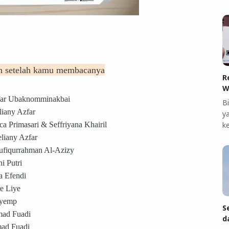
an setelah kamu membacanya
R
W
far Ubaknomminakbai
B
liany Azfar
ya
sca Primasari & Seffriyana Khairil
k
eliany Azfar
aufiqurrahman Al-Azizy
ni Putri
a Efendi
re Liye
eyemp
S
mad Fuadi
d
mad Fuadi