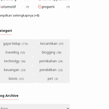
otomotif
properti
9
9
mpilkan selengkapnya (+8)
ategori
gaya-hidup
kecantikan
traveling
blogging
technolgy
pernikahan
keuangan
pendidikan
bisnis
pet
log Archive