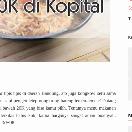
Ta
K
ut
tipis-tipis di daerah Bandung, ato juga kongkow seru sama
ret tapi pengen tetep nongkrong bareng temen-temen? Datang
 di bawah 20K yang bisa kamu pilih. Tentunya menu makanan
terkikis habis kok, karna harganya sangat aman buatnyah.
B
☺☺👳👳