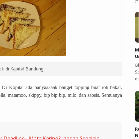
M
U
B
ti di Kapital Bandung
S
d
r. Di Kopital ada banyaaaaak banget topping buat roti bakar,
ella, matamoo, skippy, bip bip bip, milo, dan saosis. Semuanya
R
N
r Deadline - Mata Kering? Jangan Sepelein