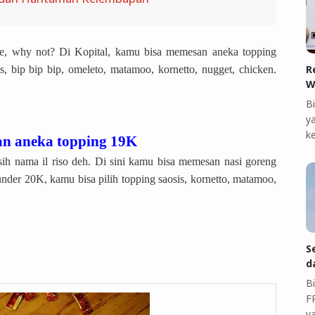
, why not? Di Kopital, kamu bisa memesan aneka topping
R
s, bip bip bip, omeleto, matamoo, kornetto, nugget, chicken.
W
B
ya
k
ngan aneka topping 19K
ih nama il riso deh. Di sini kamu bisa memesan nasi goreng
der 20K, kamu bisa pilih topping saosis, kornetto, matamoo,
S
d
B
F
y