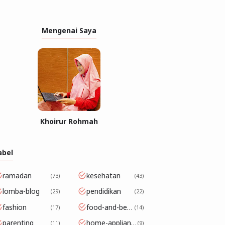
Mengenai Saya
Khoirur Rohmah
abel
ramadan
kesehatan
73
43
lomba-blog
pendidikan
29
22
fashion
food-and-beverage
17
14
parenting
home-appliance
11
9