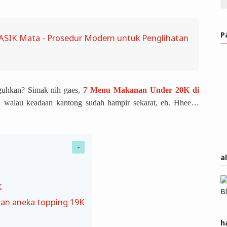
P
SIK Mata - Prosedur Modern untuk Penglihatan
guhkan? Simak nih gaes,
7 Menu Makanan Under 20K di
, walau keadaan kantong sudah hampir sekarat, eh. Hhee…
a
K
engan aneka topping 19K
h