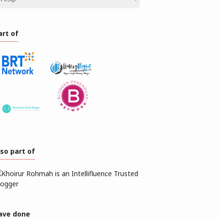
art of
lso part of
ave done