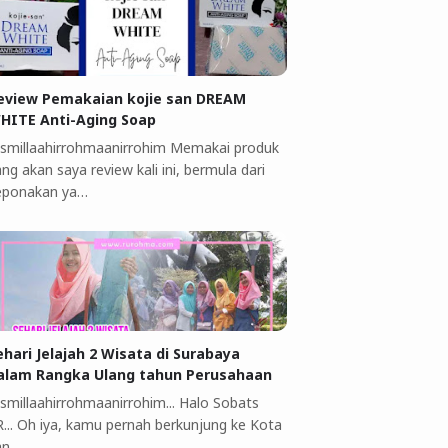
eview Pemakaian kojie san DREAM
HITE Anti-Aging Soap
ismillaahirrohmaanirrohim Memakai produk
ng akan saya review kali ini, bermula dari
eponakan ya…
ehari Jelajah 2 Wisata di Surabaya
alam Rangka Ulang tahun Perusahaan
ismillaahirrohmaanirrohim... Halo Sobats
R... Oh iya, kamu pernah berkunjung ke Kota
an…