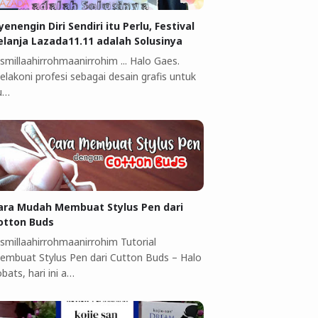
yenengin Diri Sendiri itu Perlu, Festival
elanja Lazada11.11 adalah Solusinya
smillaahirrohmaanirrohim ... Halo Gaes.
elakoni profesi sebagai desain grafis untuk
u…
ara Mudah Membuat Stylus Pen dari
otton Buds
ismillaahirrohmaanirrohim Tutorial
embuat Stylus Pen dari Cutton Buds ‎–‎ Halo
bats, hari ini a…