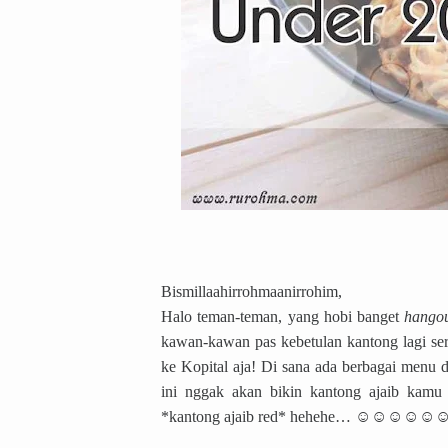
Bismillaahirrohmaanirrohim,
Halo teman-teman, yang hobi banget
hango
kawan-kawan pas kebetulan kantong lagi se
ke Kopital aja! Di sana ada berbagai menu
ini nggak akan bikin kantong ajaib kamu 
*kantong ajaib red* hehehe… ☺☺☺☺☺