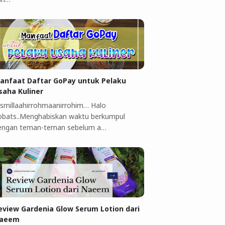
anfaat Daftar GoPay untuk Pelaku
saha Kuliner ‎
ismillaahirrohmaanirrohim…‎ Halo
obats..Menghabiskan waktu berkumpul
engan teman-teman sebelum a…
eview Gardenia Glow Serum Lotion dari
aeem