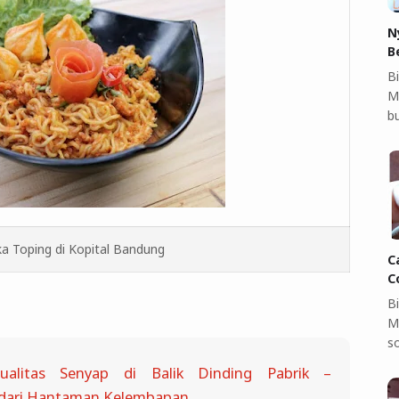
N
B
Bi
M
b
 Toping di Kopital Bandung
C
C
B
M
so
ualitas Senyap di Balik Dinding Pabrik –
dari Hantaman Kelembapan