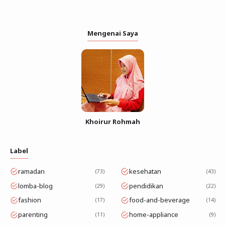
Mengenai Saya
Khoirur Rohmah
Label
ramadan
kesehatan
73
43
lomba-blog
pendidikan
29
22
fashion
food-and-beverage
17
14
parenting
home-appliance
11
9