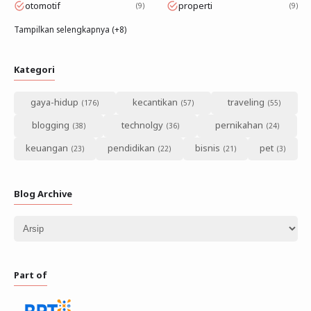
otomotif
properti
9
9
Tampilkan selengkapnya (+8)
Kategori
gaya-hidup
kecantikan
traveling
blogging
technolgy
pernikahan
keuangan
pendidikan
bisnis
pet
Blog Archive
Part of