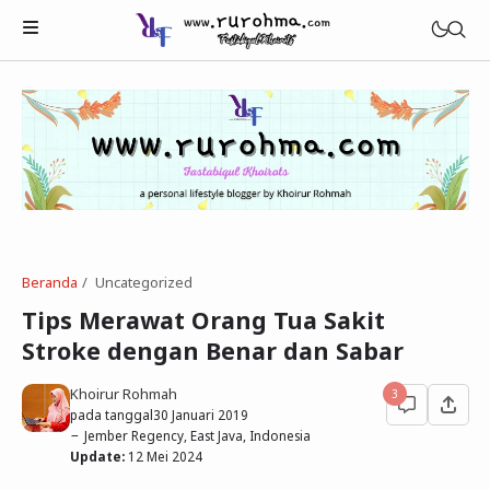
Beranda
Uncategorized
Beauty
Tips Merawat Orang Tua Sakit
Healthy
Stroke dengan Benar dan Sabar
Tech
Khoirur Rohmah
3
pada tanggal
30 Januari 2019
Jember Regency, East Java, Indonesia
Update:
12 Mei 2024