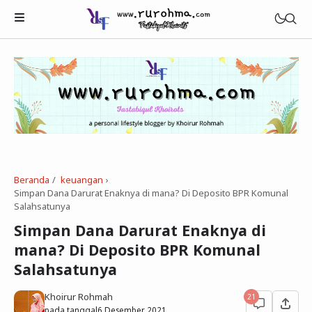
Beranda
keuangan
›
Beauty
Simpan Dana Darurat Enaknya di mana? Di Deposito BPR Komunal
Salahsatunya
Healthy
Simpan Dana Darurat Enaknya di
Tech
mana? Di Deposito BPR Komunal
Salahsatunya
Khoirur Rohmah
21
pada tanggal
6 Desember 2021