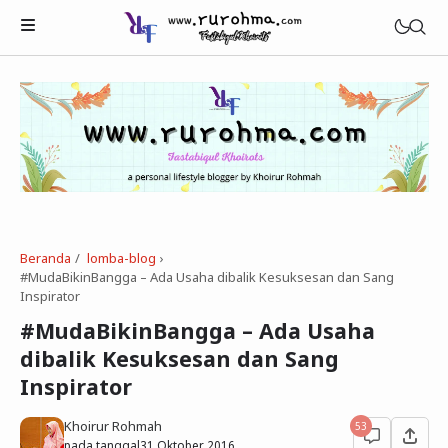
Beranda
lomba-blog
›
Beauty
#MudaBikinBangga – Ada Usaha dibalik Kesuksesan dan Sang
Inspirator
Healthy
#MudaBikinBangga – Ada Usaha
Tech
dibalik Kesuksesan dan Sang
Inspirator
Khoirur Rohmah
53
pada tanggal
31 Oktober 2016