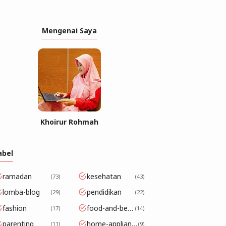
Mengenai Saya
Khoirur Rohmah
abel
ramadan
kesehatan
73
43
lomba-blog
pendidikan
29
22
fashion
food-and-beverage
17
14
parenting
home-appliance
11
9