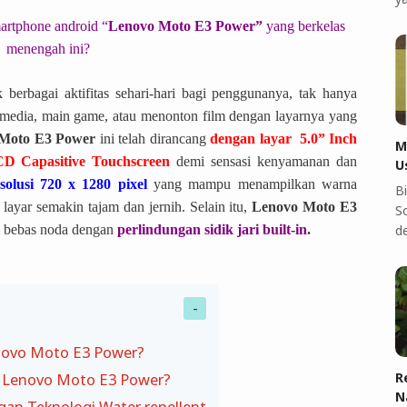
artphone android “
Lenovo Moto E3 Power”
yang berkelas
menengah ini?
berbagai aktifitas sehari-hari bagi penggunanya, tak hanya
ial media, main game, atau menonton film dengan layarnya yang
Moto E3 Power
ini telah dirancang
dengan layar
5.0” Inch
M
CD Capasitive Touchscreen
demi sensasi kenyamanan dan
U
solusi 720 x 1280 pixel
yang mampu menampilkan warna
B
yar semakin tajam dan jernih. Selain itu,
Lenovo Moto E3
S
l bebas noda dengan
perlindungan sidik jari built-in
.
d
novo Moto E3 Power?
i Lenovo Moto E3 Power?
R
N
gan Teknologi Water repellent