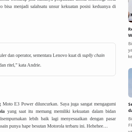
o bisa menjadi salahsatu unsur kekuatan posisi keduanya di
R
W
B
ya
luler dan operator, sementara Lenovo kuat di
suplly chain
k
dan ritel,” kata Andrie.
ng Moto E3 Power diluncurkan. Saya juga sangat mengagumi
S
d
ola
yang saat itu memang memiliki kekuatan dalam bidan
B
 disempurnakan lebih baik lagi menyesuaikan dengan pasar
F
erasain punya hape besutan Motorola terbaru ini. Hehehee…
y