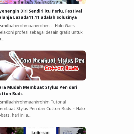
yenengin Diri Sendiri itu Perlu, Festival
elanja Lazada11.11 adalah Solusinya
smillaahirrohmaanirrohim ... Halo Gaes.
elakoni profesi sebagai desain grafis untuk
u…
ara Mudah Membuat Stylus Pen dari
otton Buds
ismillaahirrohmaanirrohim Tutorial
embuat Stylus Pen dari Cutton Buds ‎–‎ Halo
bats, hari ini a…