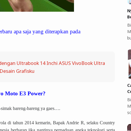
N
B
Bi
erbaru apa saja yang diterapkan pada
M
b
 dengan Ultrabook 14 Inchi ASUS VivoBook Ultra
Desain Grafisku
C
C
o Moto E3 Power?
B
M
k-simak bareng-bareng ya gaes….
so
rola di tahun 2014 kemarin, Bapak Andrie R, selaku Country
sia berharap jika nantinya perpaduan aneka teknologi serta