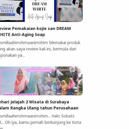
eview Pemakaian kojie san DREAM
HITE Anti-Aging Soap
ismillaahirrohmaanirrohim Memakai produk
ng akan saya review kali ini, bermula dari
eponakan ya…
ehari Jelajah 2 Wisata di Surabaya
alam Rangka Ulang tahun Perusahaan
ismillaahirrohmaanirrohim... Halo Sobats
R... Oh iya, kamu pernah berkunjung ke Kota
an…