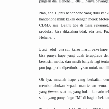
pingsan dia. Hehehe… etts… hanya bayangan
Nah, ada 1 jenis handphone yang dulu keti
handphone milik kakak dengan merek Motorol
CDMA saja. Begitu tiba di masa sekarang,
produksi, bisa dikatakan tidak ada lagi. P
Hehehe…
Etapi jadul juga sih, kalau masih pake hape
bisa punya hape yang udah terupgrade den
bersosial media, dan masih banyak lagi tentu
pun juga perlu dipertimbangkan untuk memili
Oh iya, masalah hape yang berkaitan den
memberitahukan kepada man-teman semua, 
yang
famous
saat itu, yang bulan kemarin t
si doi yang punya logo “
M
” di bagian belak