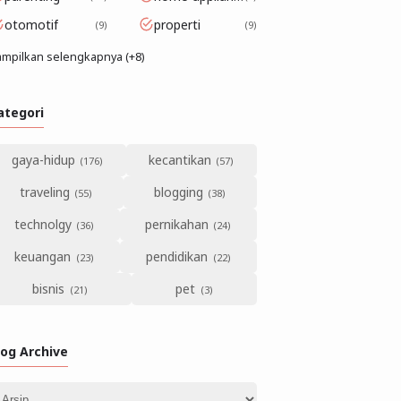
otomotif
properti
9
9
mpilkan selengkapnya (+8)
ategori
gaya-hidup
kecantikan
traveling
blogging
technolgy
pernikahan
keuangan
pendidikan
bisnis
pet
log Archive