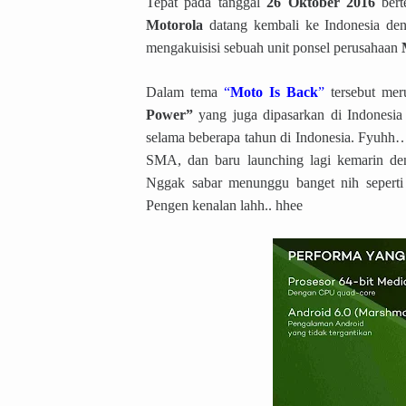
Tepat pada tanggal
26 Oktober 2016
bert
Motorola
datang kembali ke Indonesia de
mengakuisisi sebuah unit ponsel perusahaan
Dalam tema
“
Moto Is Back
”
tersebut mer
Power”
yang juga dipasarkan di Indonesi
selama beberapa tahun di Indonesia. Fyuhh… 
SMA, dan baru launching lagi kemarin de
Nggak sabar menunggu banget nih seper
Pengen kenalan lahh.. hhee