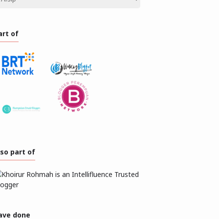
art of
lso part of
ave done