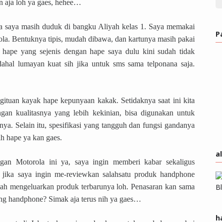
 aja loh ya gaes, hehee…
ka saya masih duduk di bangku Aliyah kelas 1. Saya memakai
P
a. Bentuknya tipis, mudah dibawa, dan kartunya masih pakai
 hape yang sejenis dengan hape saya dulu kini sudah tidak
adahal lumayan kuat sih jika untuk sms sama telponana saja.
 gituan kayak hape kepunyaan kakak. Setidaknya saat ini kita
gan kualitasnya yang lebih kekinian, bisa digunakan untuk
nya. Selain itu, spesifikasi yang tangguh dan fungsi gandanya
h hape ya kan gaes.
a
gan Motorola ini ya, saya ingin memberi kabar sekaligus
jika saya ingin me-reviewkan salahsatu produk handphone
elah mengeluarkan produk terbarunya loh. Penasaran kan sama
ang handphone? Simak aja terus nih ya gaes…
h