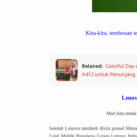
Kira-kira, terobosan t
Related:
Colorful Day
A412 untuk Penunjang 
Lenov
Mari kita sima
Setelah Lenovo membeli divisi ponsel Moto
Lead Mobile Bussiness Group Lenovo Indone