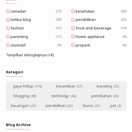
ramadan
kesehatan
73
43
lomba-blog
pendidikan
29
22
fashion
food-and-beverage
17
14
parenting
home-appliance
11
9
otomotif
properti
9
9
Tampilkan selengkapnya (+8)
Kategori
gaya-hidup
kecantikan
traveling
blogging
technolgy
pernikahan
keuangan
pendidikan
bisnis
pet
Blog Archive